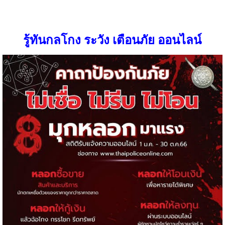
รู้ทันกลโกง ระวัง เตือนภัย ออนไลน์