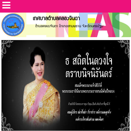
เทศบาลตำบลคลองจินดา
ตำบลคลองจินดา อำเภอสามพราน จังหวัดนครปฐม