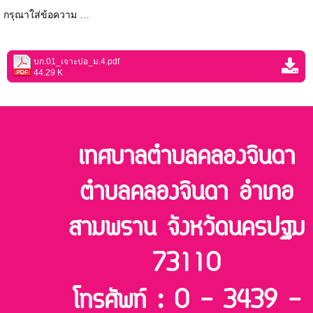
กรุณาใส่ข้อความ …
บก.01_เจาะบ่อ_ม.4.pdf
44.29 K
เทศบาลตำบลคลองจินดา
ตำบลคลองจินดา อำเภอ
สามพราน จังหวัดนครปฐม
73110
โทรศัพท์ : 0 - 3439 -