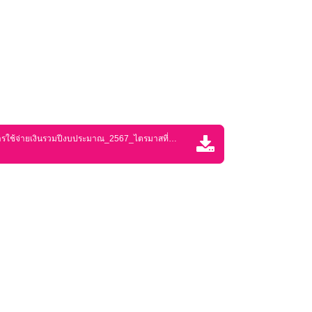
ประกาศแผนการใช้จ่ายเงินรวมปีงบประมาณ_2567_ไตรมาสที่_1.pdf